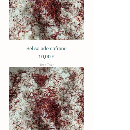
Sel salade safrané
Prix
10,00 €
Hors Taxe