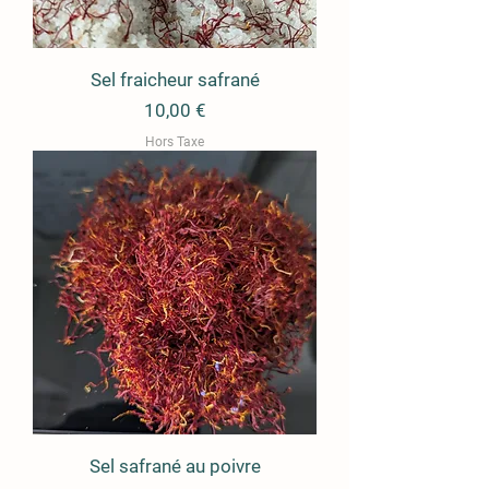
Sel fraicheur safrané
Prix
10,00 €
Hors Taxe
Sel safrané au poivre