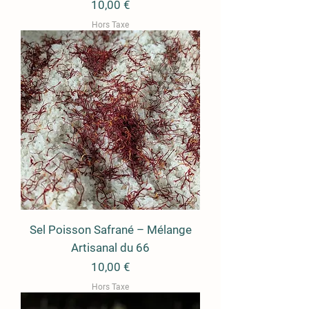
Prix
10,00 €
Hors Taxe
Sel Poisson Safrané – Mélange
Artisanal du 66
Prix
10,00 €
Hors Taxe